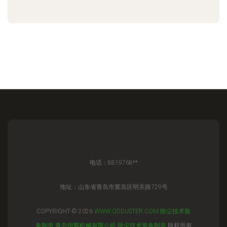
电话：8819768**
地址：山东省青岛市黄岛区明关路729号
COPYRIGHT © 2026
WWW.QDDUSTER.COM
除尘技术装
备制造
青岛恒辉机械有限公司
除尘技术装备制造
版权所有